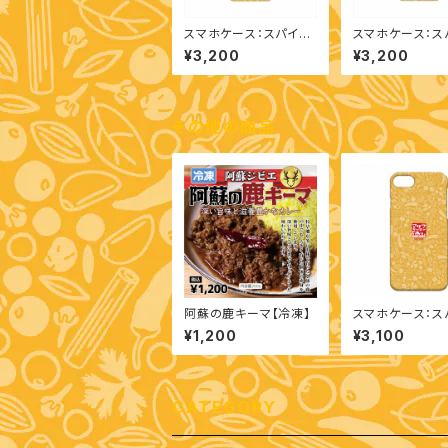
スマホケース：スパイス
スマホケース：ス
柄（iPhone 14 Pro）
柄（iPhone 14 P
¥3,200
¥3,200
その他の商品
阿蘇の鹿キーマ【冷凍】
スマホケース：ス
柄（iPhone SE
¥1,200
¥3,100
3世代)/iPhone 
one 7）
CATEGORY