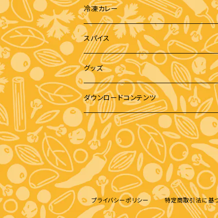
冷凍カレー
スパイス
グッズ
缶バッジ
ダウンロードコンテンツ
エコバッグ
ペーパークラフト
Tシャツ
画像データ
パーカー
プライバシーポリシー
特定商取引法に基
スマホケース