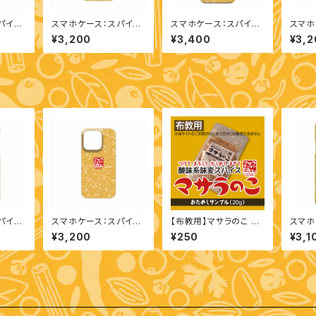
パイス
スマホケース：スパイス
スマホケース：スパイス
スマホ
lus）
柄（iPhone 14）
柄（iPhone 13 Pro M
柄（iPh
¥3,200
¥3,400
¥3,2
ax）
パイス
スマホケース：スパイス
【布教用】マサラのこ ※
スマホ
(第2/第
柄（iPhone 14 Pro）
はじめての方には販売
柄（iPh
¥3,200
¥250
¥3,1
8/iPh
しておりません