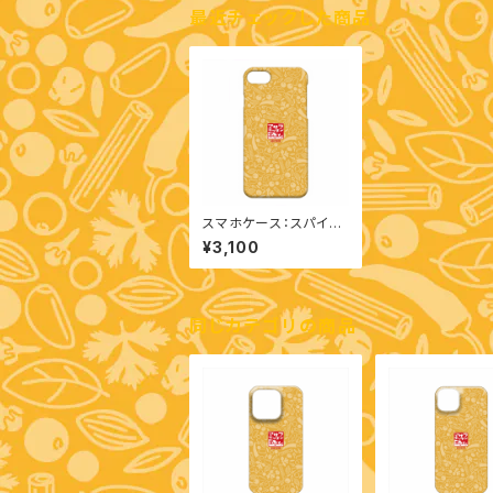
最近チェックした商品
スマホケース：スパイス
柄（iPhone SE(第2/第
¥3,100
3世代)/iPhone 8/iPh
one 7）
同じカテゴリの商品