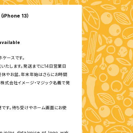
Phone 13）
available
ホケースです。
いたします。発送までに14日営業日
連休やお盆、年末年始はさらにお時間
は株式会社イメージ・マジック名義で発
材です。待ち受けやホーム画面にお使
en.jp/ps_data/spice_pt_logo_wak