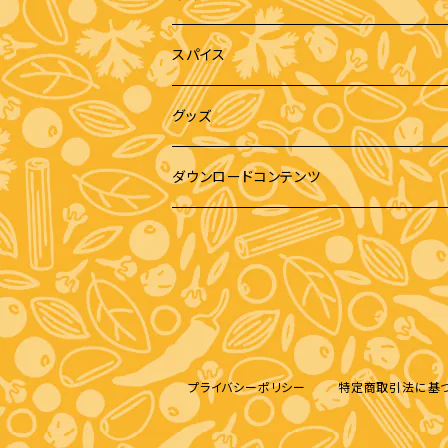
スパイス
グッズ
缶バッジ
ダウンロードコンテンツ
エコバッグ
ペーパークラフト
Tシャツ
画像データ
パーカー
プライバシーポリシー
特定商取引法に基
スマホケース