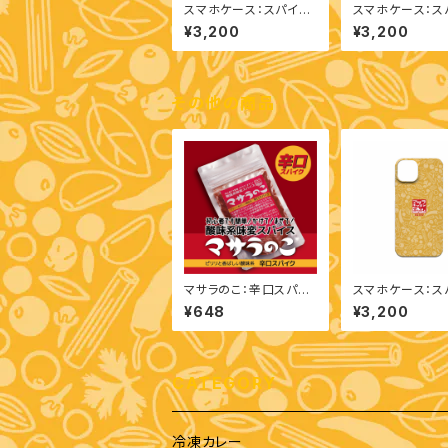
スマホケース：スパイス
スマホケース：ス
柄（iPhone 14 Pro）
柄（iPhone 14 P
¥3,200
¥3,200
その他の商品
マサラのこ：辛口スパイ
スマホケース：ス
ク
柄（iPhone 13）
¥648
¥3,200
CATEGORY
冷凍カレー