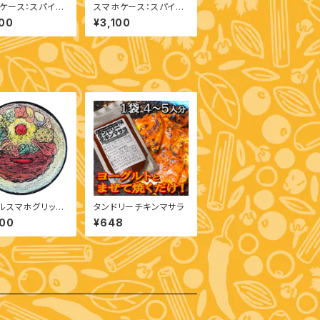
ケース：スパイス
スマホケース：スパイス
one 13 Pro）
柄（iPhone 13 mini）
00
¥3,100
ルスマホグリッ
タンドリーチキンマサラ
レーチョークアー
000
¥648