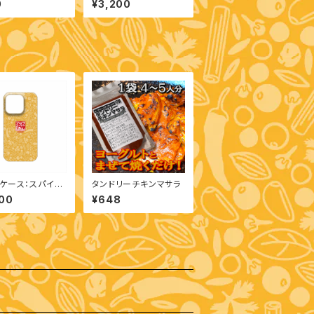
0
¥3,200
ケース：スパイス
タンドリーチキンマサラ
one 14 Pro）
00
¥648