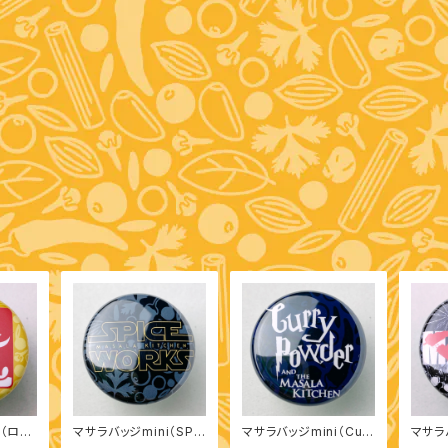
i（ロ
マサラバッジmini（SPI
マサラバッジmini（Curr
マサラ
CE WORKS）
y Powder）
ALA）