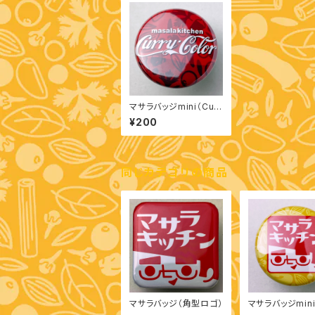
マサラバッジmini（Curr
y Color）
¥200
同じカテゴリの商品
マサラバッジ（角型ロゴ）
マサラバッジmin
ゴ）