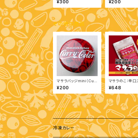
¥300
¥200
その他の商品
マサラバッジmini（Curr
マサラのこ：辛口
y Color）
ク
¥200
¥648
CATEGORY
冷凍カレー