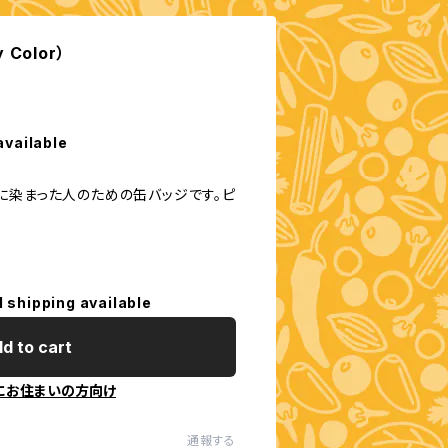
 Color）
available
に染まった人のための缶バッジです。ピ
l shipping available
d to cart
にお住まいの方向け
通報する