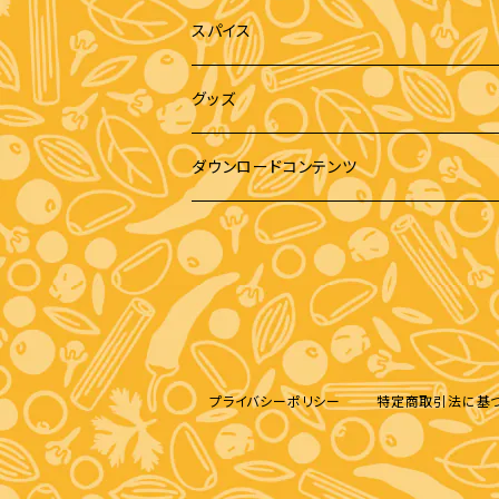
スパイス
グッズ
缶バッジ
ダウンロードコンテンツ
エコバッグ
ペーパークラフト
Tシャツ
画像データ
パーカー
プライバシーポリシー
特定商取引法に基
スマホケース